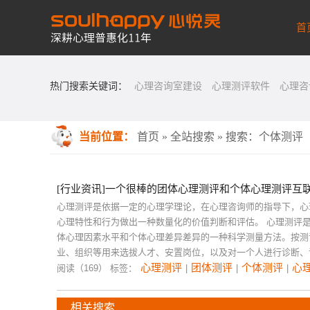
首
热门搜索关键词：
心理咨询室建设
心理测评软件
心理咨
当前位置：
首页
»
全站搜索
» 搜索：个体测评
[行业资讯]一个很棒的团体心理测评和个体心理测评互
心理测评是依据一定的心理学理论，在心理咨询师的指导下，心
心理特性和行为做出一种数量化的价值判断和评估。 心理测评
体心理因素水平和个体心理差异差异的一种科学测量方法。按测
业、组织等用来选拔人才、安置岗位，以及对一个人进行诊断、
心理测评
团体测评
个体测评
心
阅读（169）
标签：
|
|
|
相关搜索