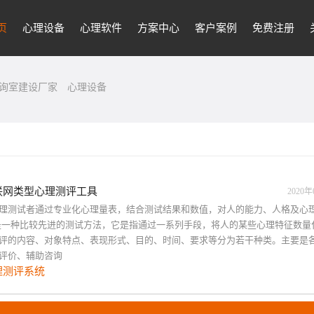
页
心理设备
心理软件
方案中心
客户案例
免费注册
询室建设厂家
心理设备
联网类型心理测评工具
2020年
理测试者通过专业化心理量表，结合测试结果和数值，对人的能力、人格及心
是一种比较先进的测试方法，它是指通过一系列手段，将人的某些心理特征数量
评的内容、对象特点、表现形式、目的、时间、要求等分为若干种类。主要是
评价、辅助咨询
理测评系统