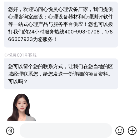
您好，欢迎访问心悦灵心理设备厂家，我们提供
心理咨询室建设；心理设备器材和心理测评软件
等一站式心理产品与服务平台供应！您也可以拨
打我们的24小时服务热线400-998-0708，178
66607923为您服务！
心悦灵001号客服
您可以留个您的联系方式，让我们在您当地的区
域经理联系您，给您发送一份详细的项目资料。
可以吗？