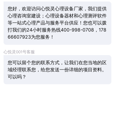
您好，欢迎访问心悦灵心理设备厂家，我们提供
心理咨询室建设；心理设备器材和心理测评软件
等一站式心理产品与服务平台供应！您也可以拨
打我们的24小时服务热线400-998-0708，178
66607923为您服务！
心悦灵001号客服
您可以留个您的联系方式，让我们在您当地的区
域经理联系您，给您发送一份详细的项目资料。
可以吗？